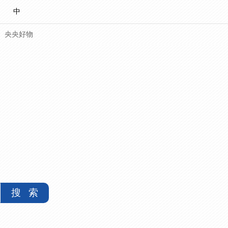
中
央央好物
搜 索
合体育
亚冬会