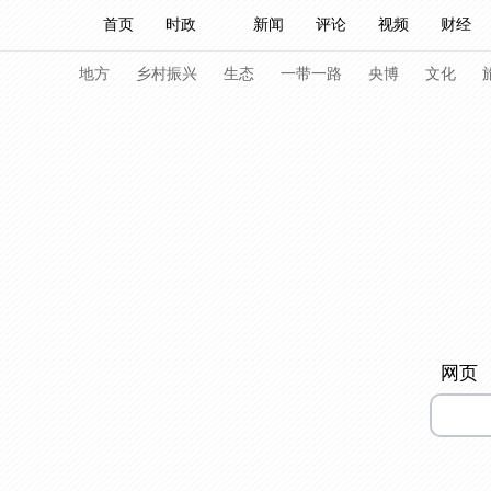
首页
时政
新闻
评论
视频
财经
人民领袖习近平
直播
海外频道
片库
iPanda
栏目大全
联播+
English
中国领导人
节目单
Монгол
听音
央视快评
微视频
习
地方
乡村振兴
生态
一带一路
央博
文化
总台春晚
网络春晚
共产党员网
秧纪录
新闻
国内
国际
评论
经济
军事
人民领袖习近平
联播+
热解读
天天学习
视频
小央视频
小央直播
直播中国
熊猫
网页
现场
前线
比划
快看
蓝海中国
新兵
体育
直播
竞猜
2026年世界杯
2026年
VIP会员
CCTV奥林匹克频道
生活体育大会