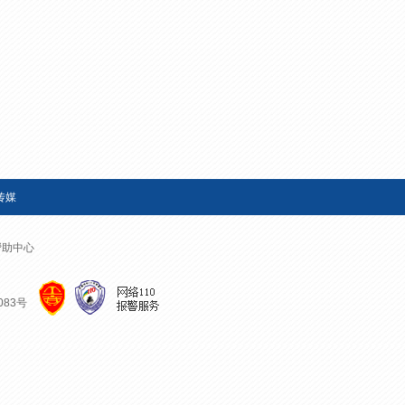
艺术
汽车
数智
5G
产业+
时尚
天气
才艺
网展
央央好物
传媒
帮助中心
083号