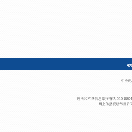
财经
教育
乡村振兴
生态环境
一带一路
大国智造
大国展会
大国保险
云顶对话
CCTV.节目官网
直播
节目单
栏目
片库
中央电
违法和不良信息举报电话:010-8804
网上传播视听节目许可证