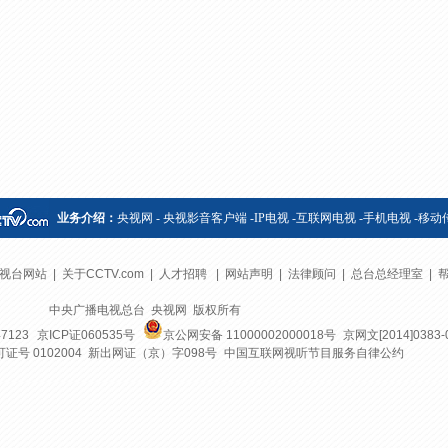
央博
非遗
文化
旅游
科普
健康
乐龄
阅读
云起
超级工厂
智敬中国
全民健康
颜选攻略
海洋
热播榜
总台企业白名单
业务介绍：
央视网
-
央视影音客户端
-
IP电视
-
互联网电视
-
手机电视
-
移动
视台网站
|
关于CCTV.com
|
人才招聘
|
网站声明
|
法律顾问
|
总台总经理室
|
中央广播电视总台 央视网 版权所有
7123
京ICP证060535号
京公网安备 11000002000018号
京网文[2014]0383-
号 0102004 新出网证（京）字098号
中国互联网视听节目服务自律公约